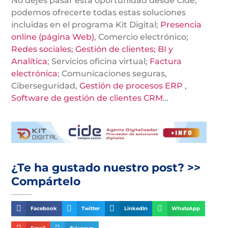
No dejes pasar esta oportunidad desde Cide,
podemos ofrecerte todas estas soluciones
incluidas en el programa Kit Digital;
Presencia
online (página Web)
, Comercio electrónico;
Redes sociales
;
Gestión de clientes; BI y
Analítica
; Servicios oficina virtual;
Factura
electrónica
; Comunicaciones seguras,
Ciberseguridad,
Gestión de procesos ERP
,
Software de gestión de clientes CRM
…
¿Te ha gustado nuestro post? >>
Compártelo
Facebook
Twitter
LinkedIn
WhatsApp