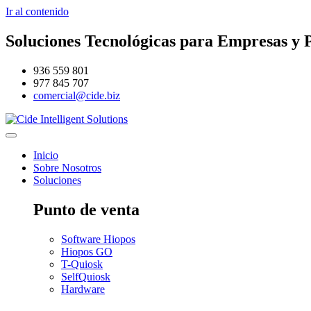
Ir al contenido
Soluciones Tecnológicas para Empresas y P
936 559 801
977 845 707
comercial@cide.biz
Inicio
Sobre Nosotros
Soluciones
Punto de venta
Software Hiopos
Hiopos GO
T-Quiosk
SelfQuiosk
Hardware