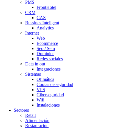
PMS
FrontHotel
CRM
CAS
Bussines Inteligent
Analytics
Internet
Web
Ecommerce
Seo / Sem
Dominios
Redes sociales
Data in out
Integraciones
Sistemas
Ofimática
Copias de seguridad
VPS
Ciberseguridad
Wifi
Instalaciones
Sectores
Retail
Alimentación
Restauración