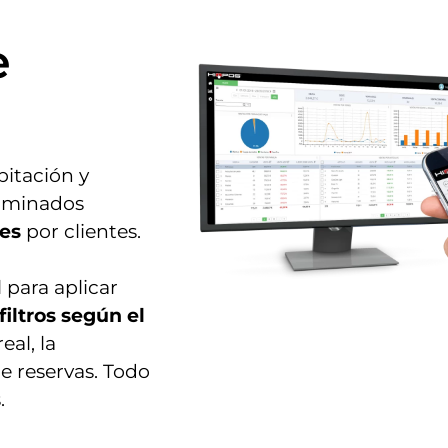
e
itación y
erminados
les
por clientes.
 para aplicar
filtros según el
eal, la
de reservas. Todo
.