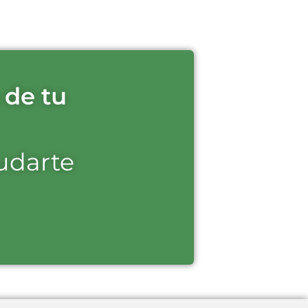
 de tu
udarte