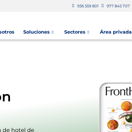
936 559 801
977 845 707
sotros
Soluciones
Sectores
Área privada
ón
n de hotel de