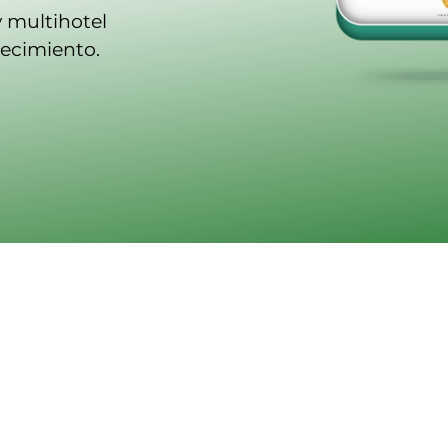
y multihotel
lecimiento.
Solución para Hoteles